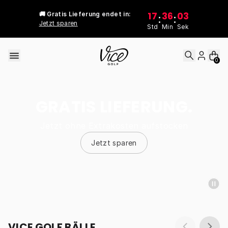
Skip to content
17
36
03
🚚 Gratis Lieferung endet in:
:
:
Jetzt sparen
Std
Min
Sek
0
GRATIS LIEFERUNG.
Jetzt ohne Extrakosten aufstocken
Jetzt sparen
VICE GOLF BÄLLE