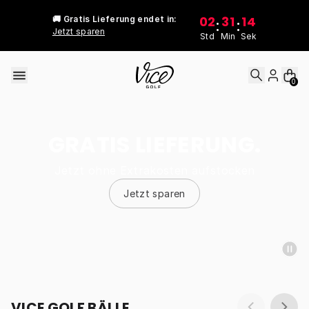
Skip to content
02
31
14
🚚 Gratis Lieferung endet in:
:
:
Jetzt sparen
Std
Min
Sek
0
GRATIS LIEFERUNG.
Jetzt ohne Extrakosten aufstocken
Jetzt sparen
VICE GOLF BÄLLE