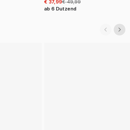
€ 37,99
€ 49,99
ab
6
Dutzend