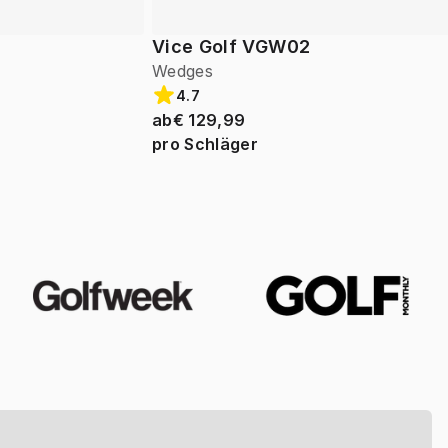
Vice Golf VGW02
Wedges
4.7
ab
€ 129,99
pro Schläger