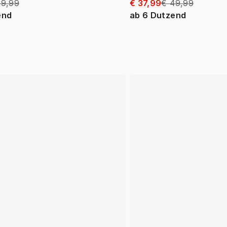
49,99
€ 37,99
€ 49,99
end
ab
6
Dutzend