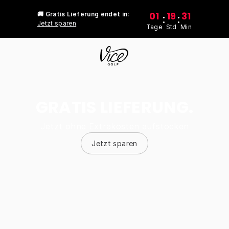
01
19
31
🚚 Gratis Lieferung endet in:
:
:
Jetzt sparen
Tage
Std
Min
GRATIS LIEFERUNG.
Jetzt ohne Extrakosten aufstocken
Jetzt sparen