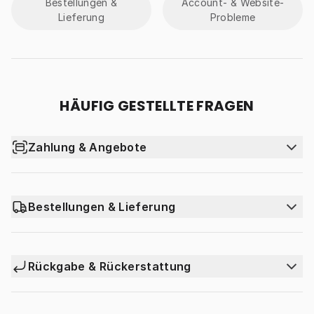
Bestellungen &
Account- & Website-
Lieferung
Probleme
HÄUFIG GESTELLTE FRAGEN
Zahlung & Angebote
Welche Zahlungsmethoden akzeptiert ihr?
Warum wurde meine Zahlung abgelehnt?
Bestellungen & Lieferung
Wie finde ich Discount Codes?
Wie lange dauert es bis ich meine Bestullung bekomme?
Alle anzeigen
Ich habe die falsche Lieferadresse eingegeben. Was kann
Rückgabe & Rückerstattung
ich tun?
Rückgabebestimmungen Eisen
Wie hoch sind die Liefergebühren?