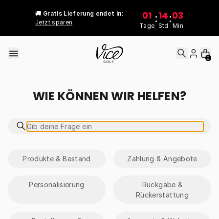
Skip to content
01
14
03
🚚 Gratis Lieferung endet in:
:
:
Jetzt sparen
Tage
Std
Min
0
WIE KÖNNEN WIR HELFEN?
Produkte & Bestand
Zahlung & Angebote
Personalisierung
Rückgabe &
Rückerstattung