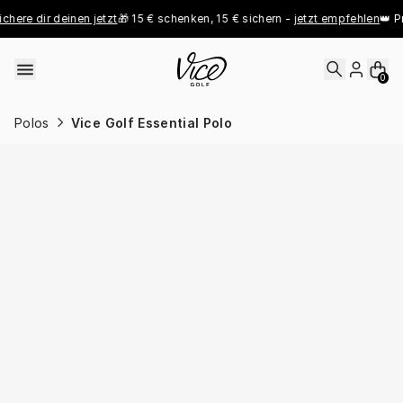
Skip to content
ere dir deinen jetzt
🎁 15 € schenken, 15 € sichern - 
jetzt empfehlen
👑 Pro 
0
Polos
Vice Golf Essential Polo