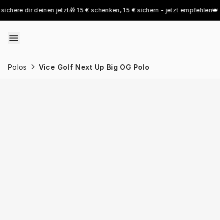
Skip to content
re dir deinen jetzt
🎁 15 € schenken, 15 € sichern - 
jetzt empfehlen
👑 Pro R
Polos
Vice Golf Next Up Big OG Polo