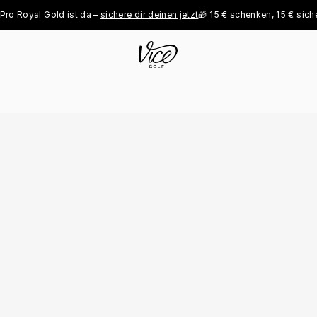
oyal Gold ist da – 
sichere dir deinen jetzt
🎁 15 € schenken, 15 € sichern - 
j