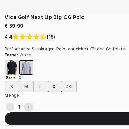
Vice Golf Next Up Big OG Polo
€ 59,99
4.4
(
15
)
Performance Stehkragen-Polo, entwickelt für den Golfplatz
Farbe
:
White
Size
:
XL
S
M
L
XL
XXL
Menge