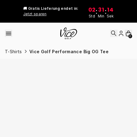
Skip to content
02
31
14
🚚 Gratis Lieferung endet in:
:
:
Jetzt sparen
Std
Min
Sek
0
T-Shirts
Vice Golf Performance Big OG Tee