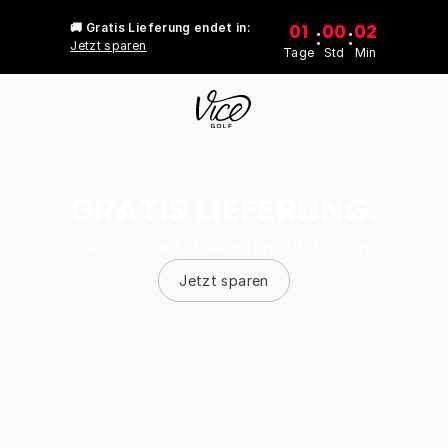
01
00
02
🚚 Gratis Lieferung endet in:
:
:
Jetzt sparen
Tage
Std
Min
GRATIS LIEFERUNG.
Jetzt ohne Extrakosten aufstocken
Jetzt sparen