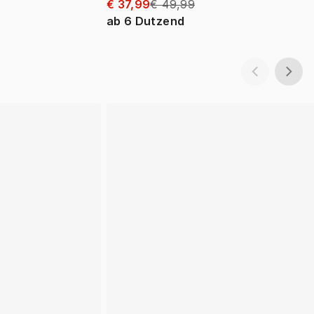
€ 37,99
€ 49,99
ab
6
Dutzend