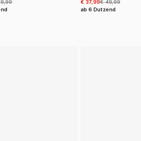
49,99
€ 37,99
€ 49,99
end
ab
6
Dutzend