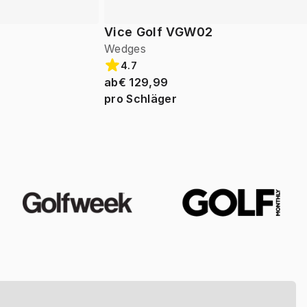
Vice Golf VGW02
Wedges
4.7
ab
€ 129,99
pro Schläger