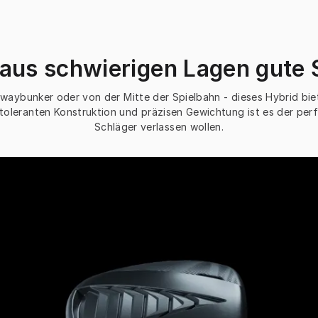
aus schwierigen Lagen gute 
rwaybunker oder von der Mitte der Spielbahn - dieses Hybrid biet
oleranten Konstruktion und präzisen Gewichtung ist es der perfekte
Schläger verlassen wollen.