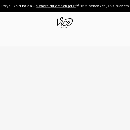
l Gold ist da – 
sichere dir deinen jetzt
🎁 15 € schenken, 15 € sichern - 
jet