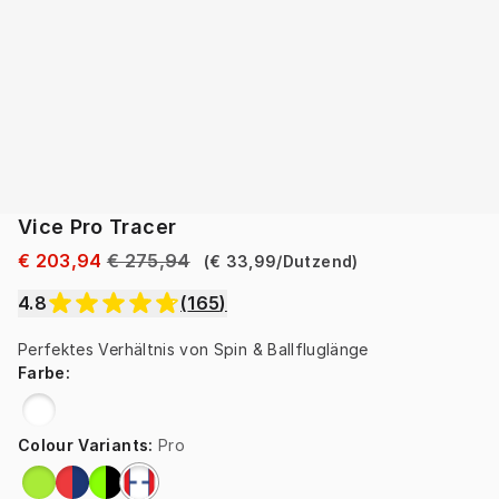
Vice Pro Tracer
€ 203,94
€ 275,94
(
€ 33,99
/
Dutzend
)
4.8
(
165
)
Perfektes Verhältnis von Spin & Ballfluglänge
Farbe
:
Colour Variants
:
Pro