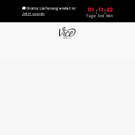
01
11
22
🚚 Gratis Lieferung endet in:
:
:
Jetzt sparen
Tage
Std
Min