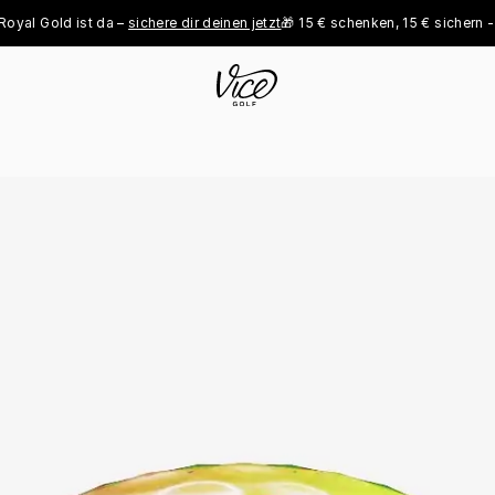
Gold ist da – 
sichere dir deinen jetzt
🎁 15 € schenken, 15 € sichern - 
jetzt