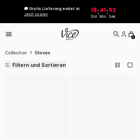
Skip to content
18
41
52
🚚 Gratis Lieferung endet in:
:
:
Jetzt sparen
Std
Min
Sek
0
Collection
Gloves
Filtern und Sortieren