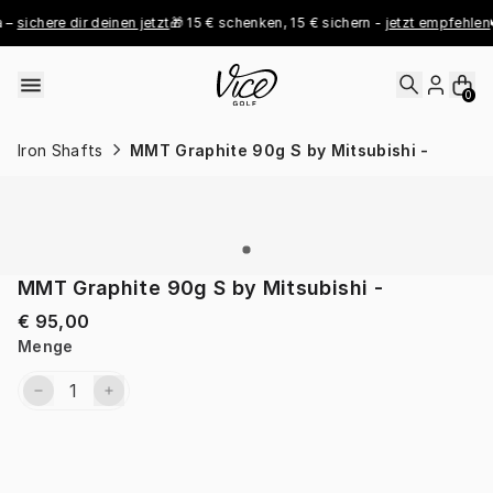
Skip to content
– 
sichere dir deinen jetzt
🎁 15 € schenken, 15 € sichern - 
jetzt empfehlen

0
Iron Shafts
MMT Graphite 90g S by Mitsubishi -
MMT Graphite 90g S by Mitsubishi -
€ 95,00
Menge