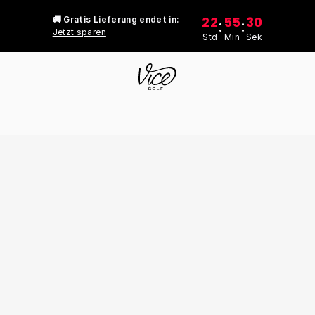
22
55
30
🚚 Gratis Lieferung endet in:
:
:
Jetzt sparen
Std
Min
Sek