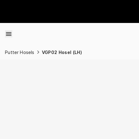
Skip to content
Putter Hosels
VGP02 Hosel (LH)