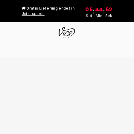
05
44
52
🚚 Gratis Lieferung endet in:
:
:
Jetzt sparen
Std
Min
Sek