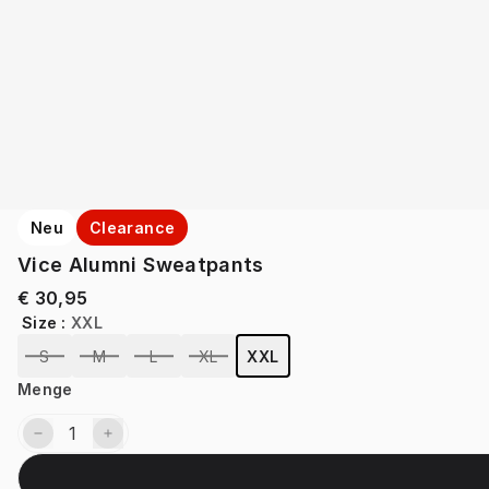
Neu
Clearance
Vice Alumni Sweatpants
€ 30,95
Size
:
XXL
S
M
L
XL
XXL
Menge