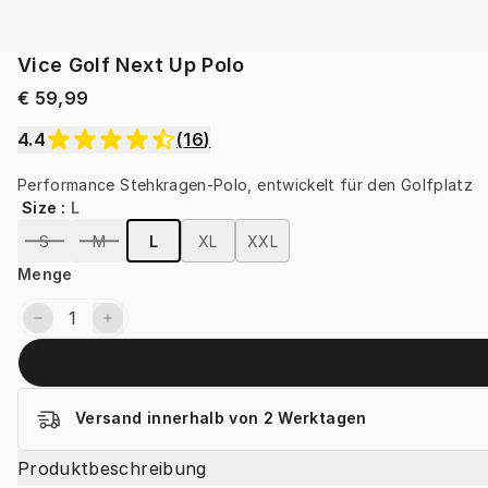
Vice Golf Next Up Polo
€ 59,99
4.4
(
16
)
Performance Stehkragen-Polo, entwickelt für den Golfplatz
Size
:
L
S
M
L
XL
XXL
Menge
Versand innerhalb von 2 Werktagen
Produktbeschreibung