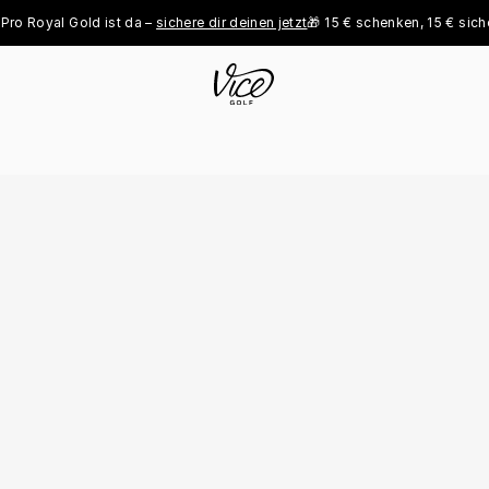
yal Gold ist da – 
sichere dir deinen jetzt
🎁 15 € schenken, 15 € sichern - 
j