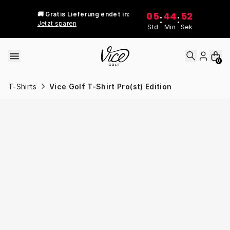
Skip to content
05
44
52
🚚 Gratis Lieferung endet in:
:
:
Jetzt sparen
Std
Min
Sek
0
T-Shirts
Vice Golf T-Shirt Pro(st) Edition