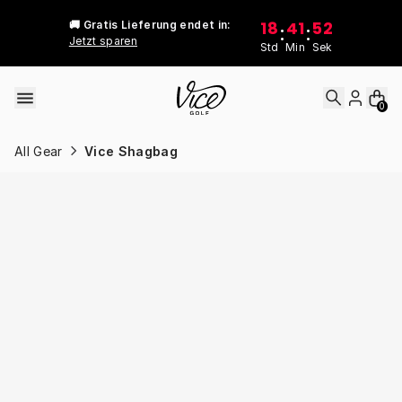
Skip to content
18
41
52
🚚 Gratis Lieferung endet in:
:
:
Jetzt sparen
Std
Min
Sek
0
All Gear
Vice Shagbag