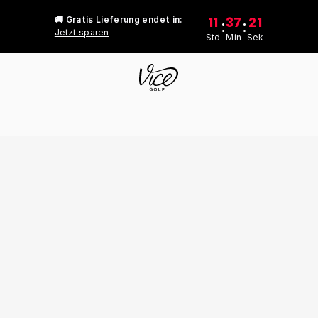
11
37
21
🚚 Gratis Lieferung endet in:
:
:
Jetzt sparen
Std
Min
Sek