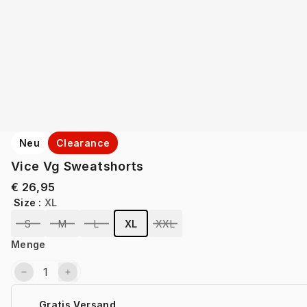
Neu
Clearance
Vice Vg Sweatshorts
€ 26,95
Size
:
XL
S
M
L
XL
XXL
Menge
Gratis Versand