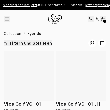
Skip to content
– 
sichere dir deinen jetzt
🎁 15 € schenken, 15 € sichern - 
jetzt empfehlen

0
Collection
Hybrids
Filtern und Sortieren
Vice Golf VGH01
Vice Golf VGH01 LH