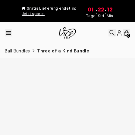
Skip to content
01
22
12
🚚 Gratis Lieferung endet in:
:
:
Jetzt sparen
Tage
Std
Min
0
Ball Bundles
Three of a Kind Bundle