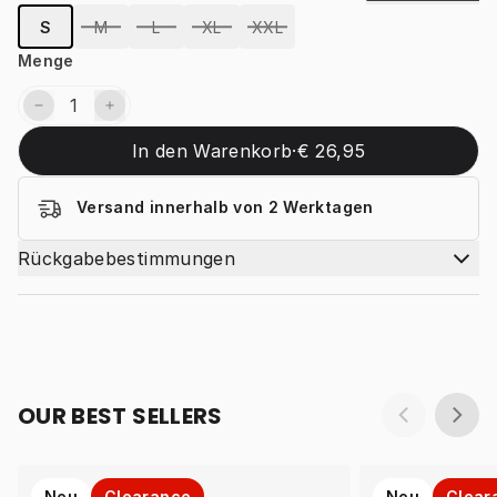
S
M
L
XL
XXL
Menge
In den Warenkorb
·
€ 26,95
Versand innerhalb von 2 Werktagen
Rückgabebestimmungen
OUR BEST SELLERS
Neu
Clearance
Neu
Clear