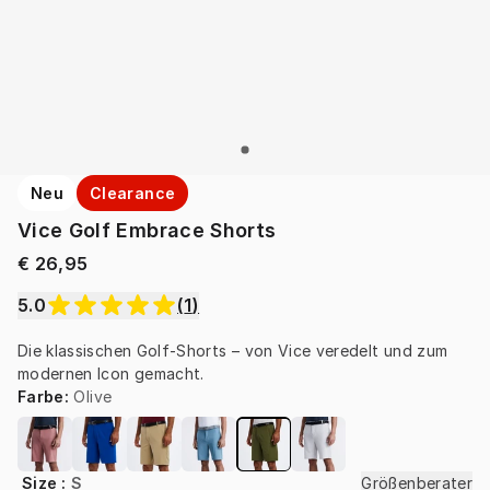
Neu
Clearance
Vice Golf Embrace Shorts
€ 26,95
5.0
(
1
)
Die klassischen Golf-Shorts – von Vice veredelt und zum 
modernen Icon gemacht.
Farbe
:
Olive
Size
:
S
Größenberater