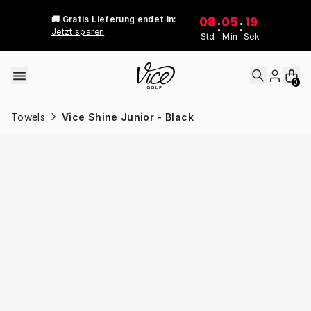
Skip to content
08
05
19
🚚 Gratis Lieferung endet in:
:
:
Jetzt sparen
Std
Min
Sek
0
Towels
Vice Shine Junior - Black