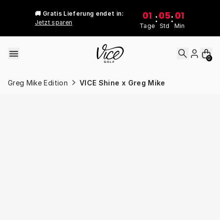
Skip to content
01
05
01
🚚 Gratis Lieferung endet in:
:
:
Jetzt sparen
Tage
Std
Min
0
Greg Mike Edition
VICE Shine x Greg Mike