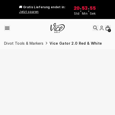
Skip to content
20
53
55
🚚 Gratis Lieferung endet in:
:
:
Jetzt sparen
Std
Min
Sek
0
Divot Tools & Markers
Vice Gator 2.0 Red & White