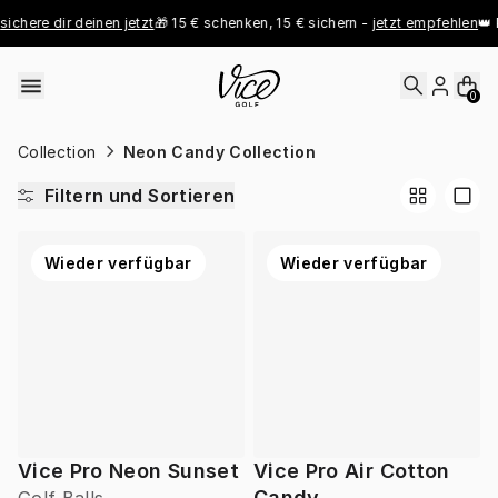
Skip to content
sichere dir deinen jetzt
🎁 15 € schenken, 15 € sichern - 
jetzt empfehlen
👑 P
0
Collection
Neon Candy Collection
Filtern und Sortieren
Wieder verfügbar
Wieder verfügbar
Vice Pro Neon Sunset
Vice Pro Air Cotton
Candy