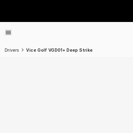
Skip to content
Drivers
Vice Golf VGD01+ Deep Strike