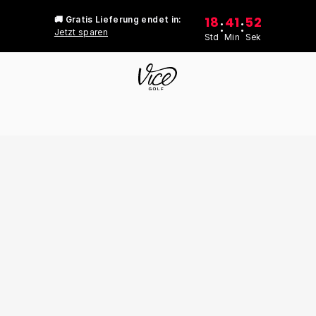
18
41
52
🚚 Gratis Lieferung endet in:
:
:
Jetzt sparen
Std
Min
Sek