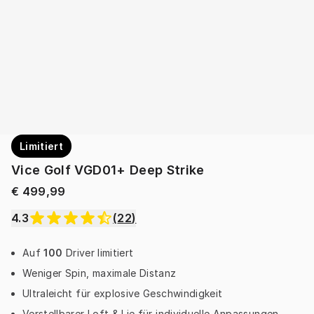
Limitiert
Vice Golf VGD01+ Deep Strike
€ 499,99
4.3
(
22
)
Auf
100
Driver limitiert
Weniger Spin, maximale Distanz
Ultraleicht für explosive Geschwindigkeit
Verstellbarer Loft & Lie für individuelle Anpassungen