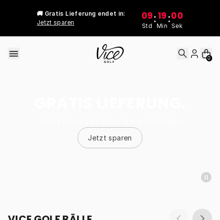
Skip to content
09
19
00
🚚 Gratis Lieferung endet in:
:
:
Jetzt sparen
Std
Min
Sek
0
GRATIS LIEFERUNG.
Jetzt ohne Extrakosten aufstocken
Jetzt sparen
VICE GOLF BÄLLE