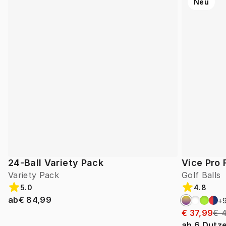
Neu
24-Ball Variety Pack
Vice Pro 
Variety Pack
Golf Balls
5.0
4.8
ab
€ 84,99
+
€ 37,99
€ 
ab
6
Dutz