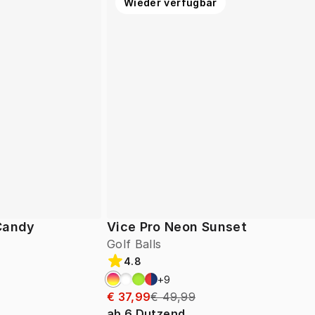
Wieder verfügbar
 Candy
Vice Pro Neon Sunset
Golf Balls
4.8
+
9
€ 37,99
€ 49,99
ab
6
Dutzend