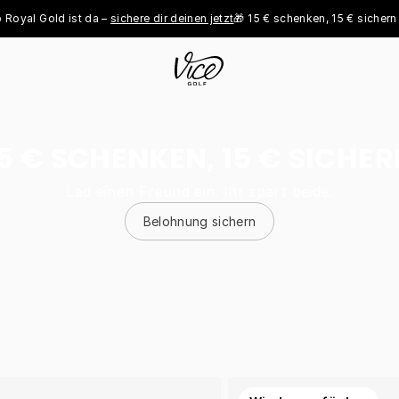
Gold ist da – 
sichere dir deinen jetzt
🎁 15 € schenken, 15 € sichern - 
jetzt
5 € SCHENKEN, 15 € SICHE
Lad einen Freund ein. Ihr spart beide.
Belohnung sichern