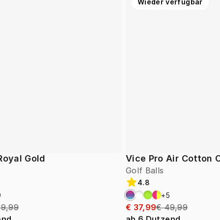
Wieder verfügbar
Royal Gold
Vice Pro Air Cotton
Golf Balls
4.8
9
+
5
49,99
€ 37,99
€ 49,99
end
ab
6
Dutzend