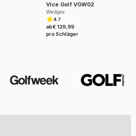
Vice Golf VGW02
Wedges
4.7
ab
€ 129,99
pro Schläger